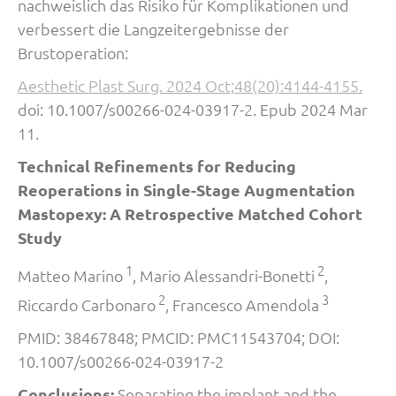
nachweislich das Risiko für Komplikationen und
verbessert die Langzeitergebnisse der
Brustoperation:
Aesthetic Plast Surg. 2024 Oct;48(20):4144-4155.
doi: 10.1007/s00266-024-03917-2. Epub 2024 Mar
11.
Technical Refinements for Reducing
Reoperations in Single-Stage Augmentation
Mastopexy: A Retrospective Matched Cohort
Study
1
2
Matteo Marino
, Mario Alessandri-Bonetti
,
2
3
Riccardo Carbonaro
, Francesco Amendola
PMID: 38467848; PMCID: PMC11543704; DOI:
10.1007/s00266-024-03917-2
Conclusions:
Separating the implant and the