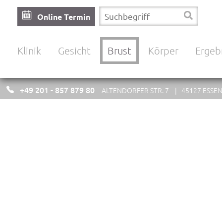
Online Termin
Navigation
Klinik
Gesicht
Brust
Körper
Ergeb
überspringen
+49 201 - 857 879 80
ALTENDORFER STR. 7 | 45127 ESSE