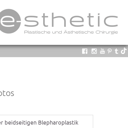
otos
er beidseitigen Blepharoplastik