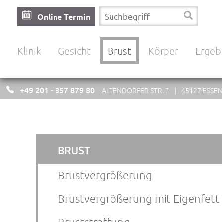
Online Termin
Navigation
Klinik
Gesicht
Brust
Körper
Ergeb
überspringen
+49 201 - 857 879 80
ALTENDORFER STR. 7 | 45127 ESSE
Navigation
BRUST
überspringen
Brustvergrößerung
Brustvergrößerung mit Eigenfett
Bruststraffung