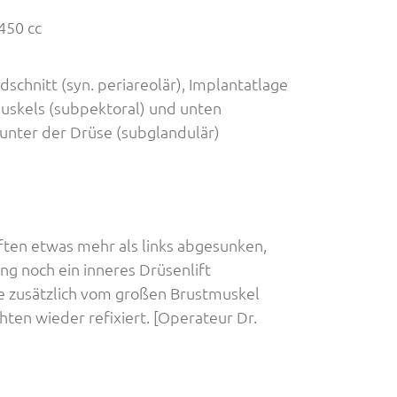
 450 cc
chnitt (syn. periareolär), Implantatlage
uskels (subpektoral) und unten
 unter der Drüse (subglandulär)
ften etwas mehr als links abgesunken,
g noch ein inneres Drüsenlift
se zusätzlich vom großen Brustmuskel
ten wieder refixiert. [Operateur Dr.