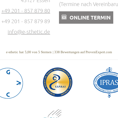
45127 Essen
(Termine nach Vereinbar
:
+49 201 - 857 879 80
ONLINE TERMIN
: +49 201 - 857 879 89
info@e-sthetic.de
e-sthetic
hat
5,00
von
5
Sternen
|
338
Bewertungen auf ProvenExpert.com