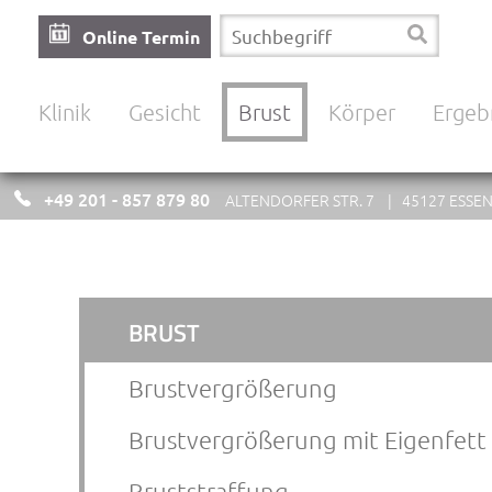
Online Termin
Navigation
Klinik
Gesicht
Brust
Körper
Ergeb
überspringen
+49 201 - 857 879 80
ALTENDORFER STR. 7 | 45127 ESSE
Navigation
BRUST
überspringen
Brustvergrößerung
Brustvergrößerung mit Eigenfett
Bruststraffung